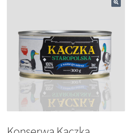
Dieta ketogeniczna
🔍
Noże survivalowe
Inne
Konserwa Kaczka