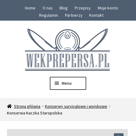
Home
O nas
Blog
Przepisy
Moje konto
Regulamin
Partnerzy
Kontakt
Przejdź
Przejdź
do
do
nawigacji
treści
Menu
SKLEP
Strona główna
Konserwy survivalowe i wojskowe
Rozwiń
Konserwa Kaczka Staropolska
Konserwy
menu
potom
Zestawy