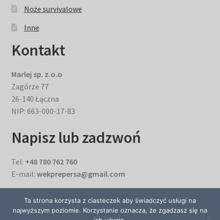
Noże survivalowe
Inne
Kontakt
Marlej sp. z.o.o
Zagórze 77
26-140 Łączna
NIP: 663-000-17-83
Napisz lub zadzwoń
Tel:
+48 780 762 760
E-mail:
wekprepersa@gmail.com
Ta strona korzysta z ciasteczek aby świadczyć usługi na
najwyższym poziomie. Korzystanie oznacza, że zgadzasz się na
© Sklep z konserwami -konserwy domowe, konserwy wojskowe, żywność