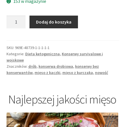
153 w magazynie
ilość
Dodaj do koszyka
Konserwa
Kaczka
Staropolska
SKU:
969E-48739-1-1-1-1-1
Kategorie:
Dieta ketogeniczna
,
Konserwy survivalowe i
wojskowe
Znaczników:
drób
,
konserwa drobiowa
,
konserwy bez
konserwantów
,
mięso z kaczki
,
mięso z kurczaka
,
nowość
Najlepszej jakości mięso