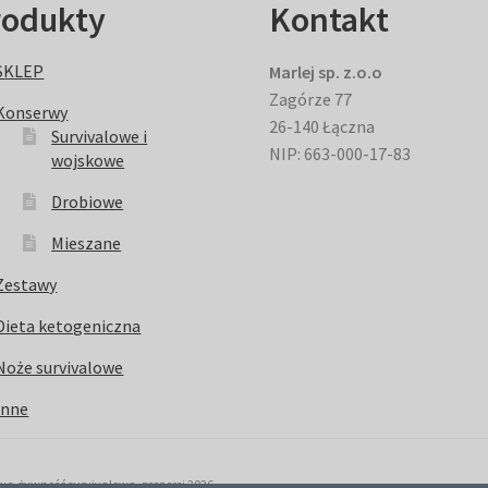
rodukty
Kontakt
SKLEP
Marlej sp. z.o.o
Zagórze 77
Konserwy
26-140 Łączna
Survivalowe i
NIP: 663-000-17-83
wojskowe
Drobiowe
Mieszane
Zestawy
Dieta ketogeniczna
Noże survivalowe
Inne
, żywność survivalowa, prepersi 2026