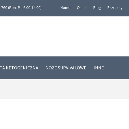
760 (Pon.-Pt. 6:00-14:00)
Home
O nas
Blog
Przepisy
ETA KETOGENICZNA
NOŻE SURVIVALOWE
INNE