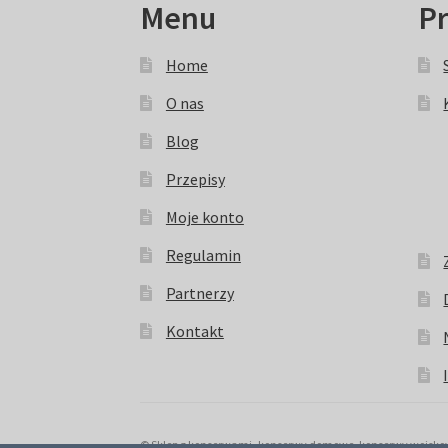
Menu
P
Home
O nas
Blog
Przepisy
Moje konto
Regulamin
Partnerzy
Kontakt
© Sklep z konserwami -konserwy domowe, konserwy wojskowe