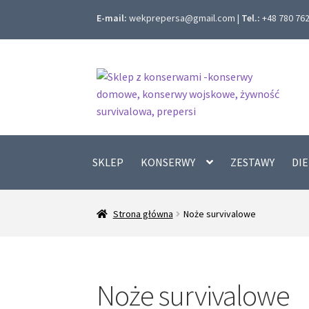
E-mail:
wekprepersa@gmail.com |
Tel.:
+48 780 762 
Przejdź
Przejdź
do
do
nawigacji
treści
SKLEP
KONSERWY
ZESTAWY
DI
Strona główna
Noże survivalowe
Noże survivalowe