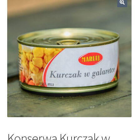
Dieta ketogeniczna
🔍
Noże survivalowe
Inne
Konserwa Kurczak w