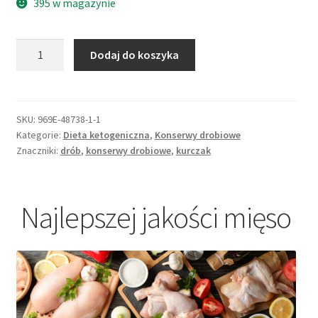
395 w magazynie
ilość
Dodaj do koszyka
Konserwa
Kurczak
w
galaretce
SKU:
969E-48738-1-1
Kategorie:
Dieta ketogeniczna
,
Konserwy drobiowe
Znaczniki:
drób
,
konserwy drobiowe
,
kurczak
Najlepszej jakości mięso