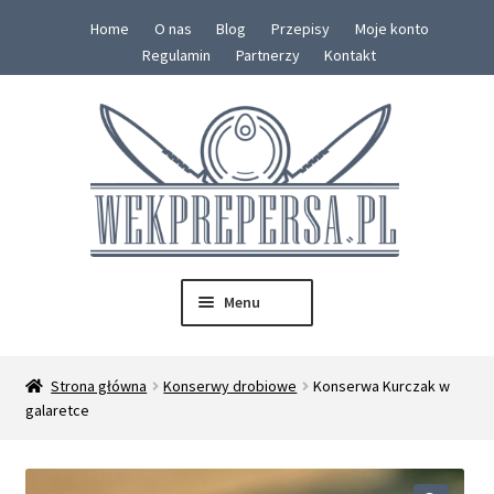
Home
O nas
Blog
Przepisy
Moje konto
Regulamin
Partnerzy
Kontakt
Przejdź
Przejdź
do
do
nawigacji
treści
Menu
SKLEP
Strona główna
Konserwy drobiowe
Konserwa Kurczak w
Rozwiń
galaretce
Konserwy
menu
potom
Zestawy