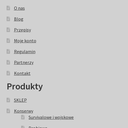
produktu
O nas
Blog
Przepisy
Moje konto
Regulamin
Partnerzy
Kontakt
Produkty
SKLEP
Konserwy
Survivalowe i wojskowe
Drobiowe