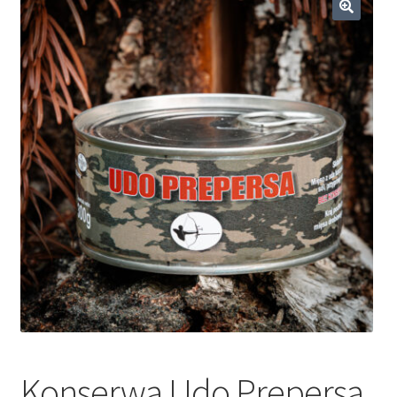
Dieta ketogeniczna
🔍
Noże survivalowe
Inne
Konserwa Udo Prepersa