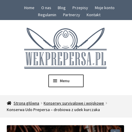
Home
O nas
Blog
Przepisy
Moje konto
Regulamin
Partnerzy
Kontakt
Przejdź
Przejdź
do
do
nawigacji
treści
Menu
SKLEP
Strona główna
Konserwy survivalowe i wojskowe
Rozwiń
Konserwa Udo Prepersa – drobiowa z udek kurczaka
Konserwy
menu
potom
Zestawy