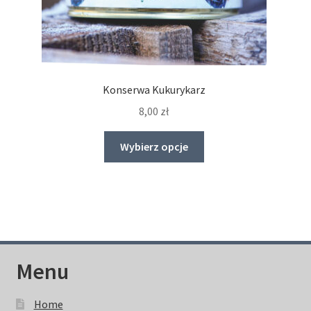
Konserwa Kukurykarz
8,00
zł
Ten
Wybierz opcje
produkt
ma
wiele
wariantów.
Opcje
można
wybrać
Menu
na
stronie
Home