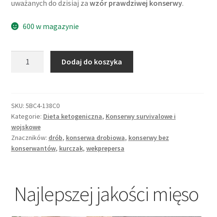
uważanych do dzisiaj za
wzór prawdziwej konserwy
.
600 w magazynie
ilość
Dodaj do koszyka
Konserwa
Udo
Prepersa
-
SKU:
5BC4-138C0
Kategorie:
Dieta ketogeniczna
,
Konserwy survivalowe i
drobiowa
wojskowe
z
Znaczników:
drób
,
konserwa drobiowa
,
konserwy bez
udek
konserwantów
,
kurczak
,
wekprepersa
kurczaka
Najlepszej jakości mięso