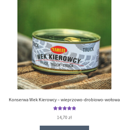
Konserwa Wek Kierowcy – wieprzowo-drobiowo-wołowa
Oceniono
14,70
zł
5.00
na 5