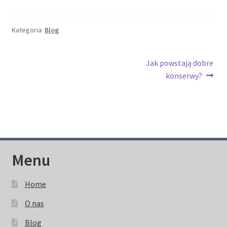
Kategoria:
Blog
Nawigacja
Następny
Jak powstają dobre
wpis:
konserwy?
wpisu
Menu
Home
O nas
Blog