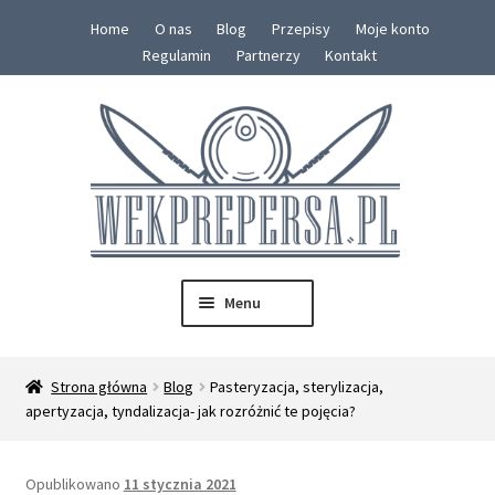
Home
O nas
Blog
Przepisy
Moje konto
Regulamin
Partnerzy
Kontakt
Przejdź
Przejdź
do
do
nawigacji
treści
Menu
SKLEP
Strona główna
Blog
Pasteryzacja, sterylizacja,
Rozwiń
apertyzacja, tyndalizacja- jak rozróżnić te pojęcia?
Konserwy
menu
potom
Zestawy
Opublikowano
11 stycznia 2021