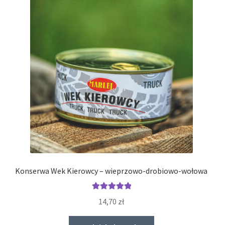
Konserwa Wek Kierowcy – wieprzowo-drobiowo-wołowa
Oceniono
14,70
zł
5.00
na 5