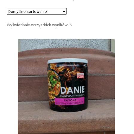
Dieta ketogeniczna
Wyświetlanie wszystkich wyników: 6
Noże survivalowe
Inne