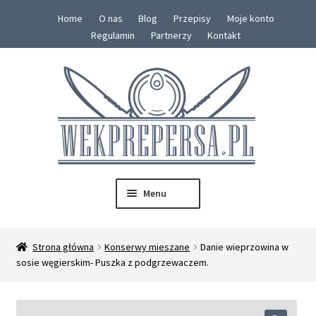
Home
O nas
Blog
Przepisy
Moje konto
Regulamin
Partnerzy
Kontakt
Przejdź
Przejdź
do
do
nawigacji
treści
Menu
SKLEP
Strona główna
Konserwy mieszane
Danie wieprzowina w
Rozwiń
sosie węgierskim- Puszka z podgrzewaczem.
Konserwy
menu
potom
Zestawy