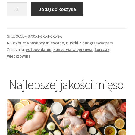
ilość
Dodaj do koszyka
Danie
wieprzowina
w
sosie
SKU:
969E-48739-1-1-1-1-1-1-2-3
Kategorie:
Konserwy mieszane
,
Puszki z podgrzewaczem
węgierskim-
Znaczniki:
gotowe danie
,
konserwa wieprzowa
,
kurczak
,
Puszka
wieprzowina
z
podgrzewaczem.
Najlepszej jakości mięso