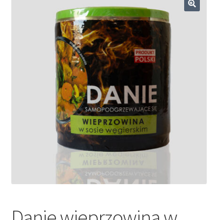
Dieta ketogeniczna
🔍
Noże survivalowe
Inne
Danie wieprzowina w