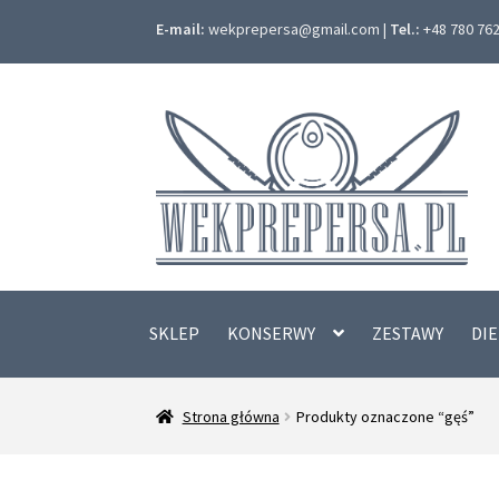
E-mail:
wekprepersa@gmail.com |
Tel.:
+48 780 762 
Przejdź
Przejdź
do
do
nawigacji
treści
SKLEP
KONSERWY
ZESTAWY
DI
Strona główna
Produkty oznaczone “gęś”