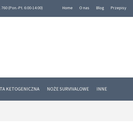
760 (Pon.-Pt. 6:00-14:00)
Home
O nas
Blog
Przepisy
ETA KETOGENICZNA
NOŻE SURVIVALOWE
INNE