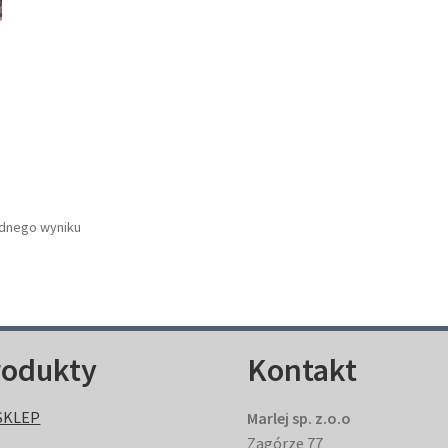
ednego wyniku
rodukty
Kontakt
SKLEP
Marlej sp. z.o.o
Zagórze 77