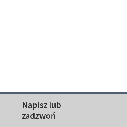
Napisz lub
zadzwoń