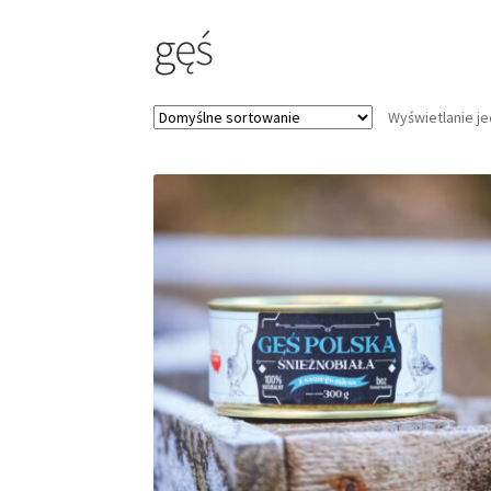
gęś
Wyświetlanie j