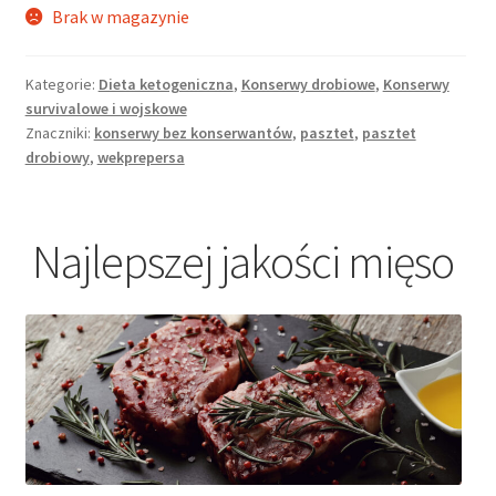
Brak w magazynie
Kategorie:
Dieta ketogeniczna
,
Konserwy drobiowe
,
Konserwy
survivalowe i wojskowe
Znaczniki:
konserwy bez konserwantów
,
pasztet
,
pasztet
drobiowy
,
wekprepersa
Najlepszej jakości mięso