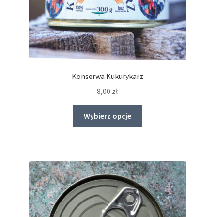
Konserwa Kukurykarz
8,00
zł
Ten
Wybierz opcje
produkt
ma
wiele
wariantów.
Opcje
można
wybrać
na