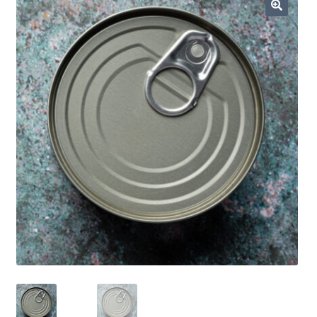
Dieta ketogeniczna
🔍
Noże survivalowe
Inne