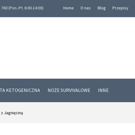
760 (Pon.-Pt. 6:00-14:00)
Home
O nas
Blog
Przepisy
ETA KETOGENICZNA
NOŻE SURVIVALOWE
INNE
 z Jagnięciną