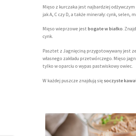
Mięso z kurczaka jest najbardziej odżywczy
jak A, C czy D, a także minerały: cynk, selen, 
Mięso wieprzowe jest
bogate w białko
. Znaj
cynk.
Pasztet z Jagnięciną przygotowywany jest z
własnego zakładu przetwórczego. Mięso jagn
tylko w oparciu o wypas pastwiskowy owiec.
W każdej puszcze znajdują się
soczyste kawał