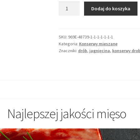
ilość
Dodaj do koszyka
Pasztet
z
Jagnięciną
SKU:
969E-48739-1-1-1-1-1-1-1
Kategoria:
Konserwy mieszane
Znaczniki:
drób
,
jagnięcina
,
konserwy dro
Najlepszej jakości mięso