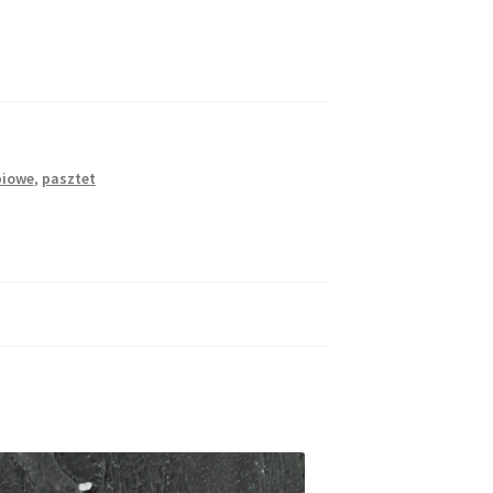
biowe
,
pasztet