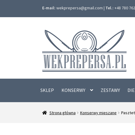
E-mail:
wekprepersa@gmail.com |
Tel.:
+48 780 762 
Przejdź
Przejdź
do
do
nawigacji
treści
SKLEP
KONSERWY
ZESTAWY
DI
Strona główna
Konserwy mieszane
Pasztet