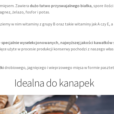
m mięsem. Zawiera
dużo łatwo przyswajalnego białka
, spore ilośc
magnez, żelazo, fosfor i potas.
dziemy w nim witaminy z grupy B oraz takie witaminy jak A czy E, a
e
specjalnie wyselekcjonowanych, najwyższej jakości kawałków
ięce użyte w procesie produkcji konserwy pochodzi z naszego wł
ki
drobiowego, jagnięcego i wieprzowego mięsa w formie pasztet
Idealna do kanapek