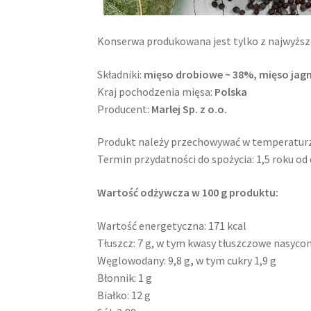
Konserwa produkowana jest tylko z najwyższej
Składniki:
mięso drobiowe ~ 38%, mięso jagni
Kraj pochodzenia mięsa:
Polska
Producent:
Marlej Sp. z o.o.
Produkt należy przechowywać w temperaturze
Termin przydatności do spożycia: 1,5 roku od 
Wartość odżywcza w 100 g produktu:
Wartość energetyczna: 171 kcal
Tłuszcz: 7 g, w tym kwasy tłuszczowe nasycon
Węglowodany: 9,8 g
,
w tym cukry 1,9 g
Błonnik: 1 g
Białko: 12 g