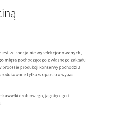
ciną
 jest ze
specjalnie wyselekcjonowanych,
go mięsa
pochodzącego z własnego zakładu
w procesie produkcji konserwy pochodzi z
produkowane tylko w oparciu o wypas
e kawałki
drobiowego, jagnięcego i
u.